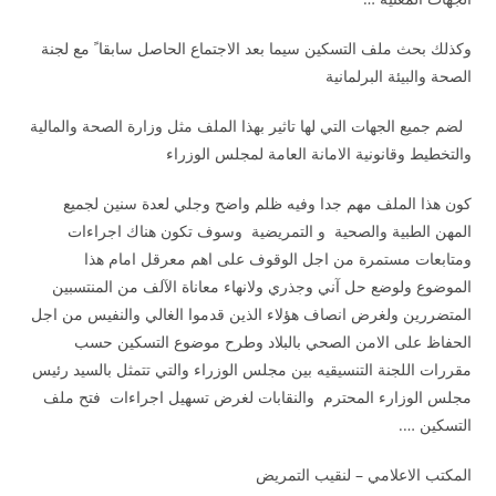
وكذلك بحث ملف التسكين سيما بعد الاجتماع الحاصل سابقا ً مع لجنة
الصحة والبيئة البرلمانية
لضم جميع الجهات التي لها تاثير بهذا الملف مثل وزارة الصحة والمالية
والتخطيط وقانونية الامانة العامة لمجلس الوزراء
كون هذا الملف مهم جدا وفيه ظلم واضح وجلي لعدة سنين لجميع
المهن الطبية والصحية و التمريضية وسوف تكون هناك اجراءات
ومتابعات مستمرة من اجل الوقوف على اهم معرقل امام هذا
الموضوع ولوضع حل آني وجذري ولانهاء معاناة الآلف من المنتسبين
المتضررين ولغرض انصاف هؤلاء الذين قدموا الغالي والنفيس من اجل
الحفاظ على الامن الصحي بالبلاد وطرح موضوع التسكين حسب
مقررات اللجنة التنسيقيه بين مجلس الوزراء والتي تتمثل بالسيد رئيس
مجلس الوزارء المحترم والنقابات لغرض تسهيل اجراءات فتح ملف
التسكين ….
المكتب الاعلامي – لنقيب التمريض