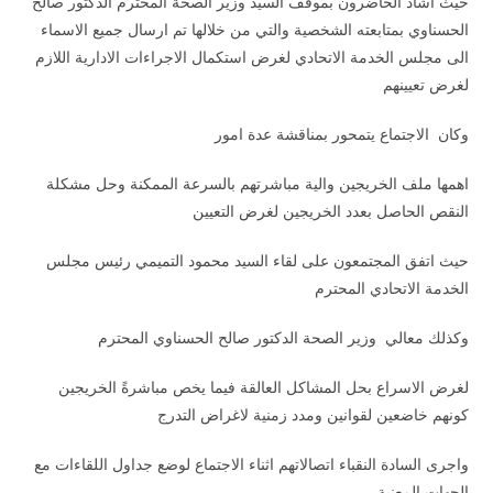
حيث اشاد الحاضرون بموقف السيد وزير الصحة المحترم الدكتور صالح
الحسناوي بمتابعته الشخصية والتي من خلالها تم ارسال جميع الاسماء
الى مجلس الخدمة الاتحادي لغرض استكمال الاجراءات الادارية اللازم
لغرض تعيينهم
وكان الاجتماع يتمحور بمناقشة عدة امور
اهمها ملف الخريجين والية مباشرتهم بالسرعة الممكنة وحل مشكلة
النقص الحاصل بعدد الخريجين لغرض التعيين
حيث اتفق المجتمعون على لقاء السيد محمود التميمي رئيس مجلس
الخدمة الاتحادي المحترم
وكذلك معالي وزير الصحة الدكتور صالح الحسناوي المحترم
لغرض الاسراع بحل المشاكل العالقة فيما يخص مباشرةً الخريجين
كونهم خاضعين لقوانين ومدد زمنية لاغراض التدرج
واجرى السادة النقباء اتصالاتهم اثناء الاجتماع لوضع جداول اللقاءات مع
الجهات المعنية …