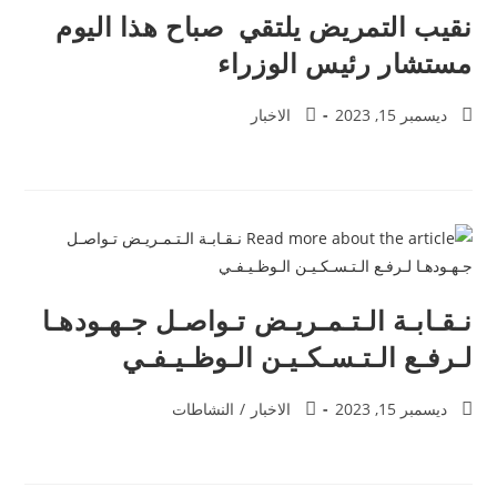
نقيب التمريض يلتقي صباح هذا اليوم
مستشار رئيس الوزراء
ديسمبر 15, 2023
الاخبار
نـقـابـة الـتـمـريـض تـواصـل جـهـودهـا
لـرفـع الـتـسـكـيـن الـوظـيـفـي
ديسمبر 15, 2023
الاخبار
/
النشاطات